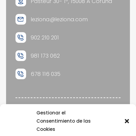
Pasteur 30- 1º, 15008 A Coruña
leziona@leziona.com
902 210 201
981 173 062
678 116 035
Aviso legal
Gestionar el
Política de cookies
Consentimiento de las
Política de privacidad
Cookies
Diseño web