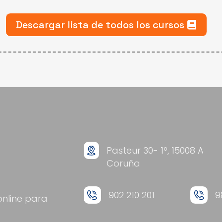
Descargar lista de todos los cursos
Pasteur 30- 1º, 15008 A
Coruña
902 210 201
9
online para