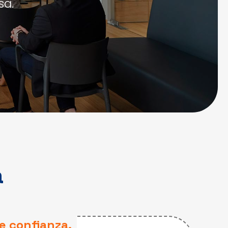
sa.
a
e confianza.