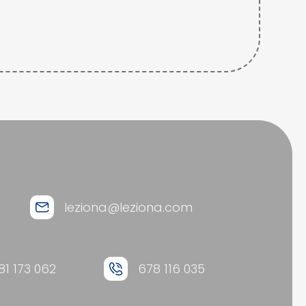
leziona@leziona.com
81 173 062
678 116 035