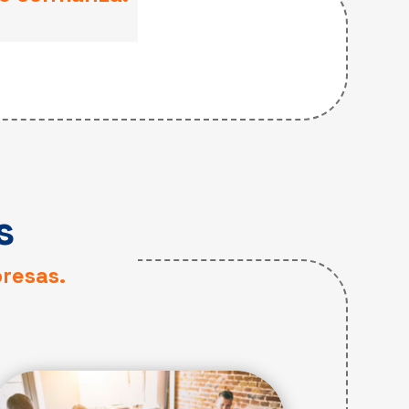
s
resas.