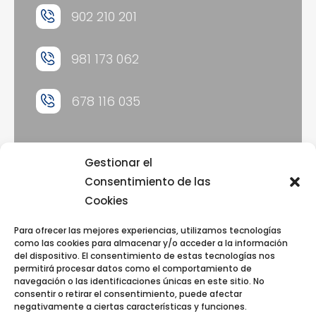
902 210 201
981 173 062
678 116 035
Gestionar el
Consentimiento de las
Aviso legal
Cookies
Política de cookies
Política de privacidad
Para ofrecer las mejores experiencias, utilizamos tecnologías
Diseño web
como las cookies para almacenar y/o acceder a la información
del dispositivo. El consentimiento de estas tecnologías nos
permitirá procesar datos como el comportamiento de
navegación o las identificaciones únicas en este sitio. No
consentir o retirar el consentimiento, puede afectar
negativamente a ciertas características y funciones.